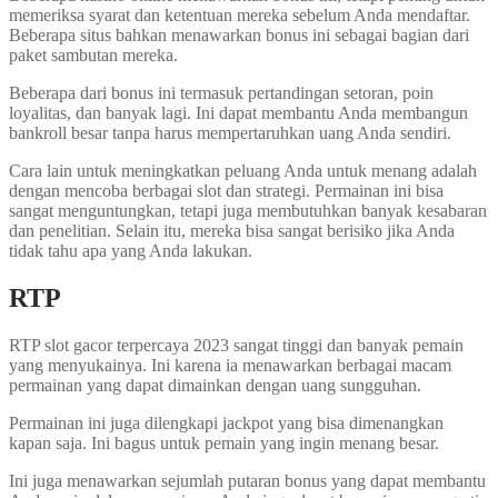
memeriksa syarat dan ketentuan mereka sebelum Anda mendaftar.
Beberapa situs bahkan menawarkan bonus ini sebagai bagian dari
paket sambutan mereka.
Beberapa dari bonus ini termasuk pertandingan setoran, poin
loyalitas, dan banyak lagi. Ini dapat membantu Anda membangun
bankroll besar tanpa harus mempertaruhkan uang Anda sendiri.
Cara lain untuk meningkatkan peluang Anda untuk menang adalah
dengan mencoba berbagai slot dan strategi. Permainan ini bisa
sangat menguntungkan, tetapi juga membutuhkan banyak kesabaran
dan penelitian. Selain itu, mereka bisa sangat berisiko jika Anda
tidak tahu apa yang Anda lakukan.
RTP
RTP slot gacor terpercaya 2023 sangat tinggi dan banyak pemain
yang menyukainya. Ini karena ia menawarkan berbagai macam
permainan yang dapat dimainkan dengan uang sungguhan.
Permainan ini juga dilengkapi jackpot yang bisa dimenangkan
kapan saja. Ini bagus untuk pemain yang ingin menang besar.
Ini juga menawarkan sejumlah putaran bonus yang dapat membantu