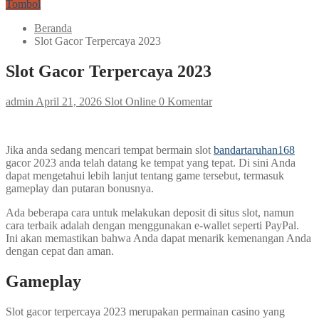
Tombol
Beranda
Slot Gacor Terpercaya 2023
Slot Gacor Terpercaya 2023
admin
April 21, 2026
Slot Online
0 Komentar
Jika anda sedang mencari tempat bermain slot
bandartaruhan168
gacor 2023 anda telah datang ke tempat yang tepat. Di sini Anda
dapat mengetahui lebih lanjut tentang game tersebut, termasuk
gameplay dan putaran bonusnya.
Ada beberapa cara untuk melakukan deposit di situs slot, namun
cara terbaik adalah dengan menggunakan e-wallet seperti PayPal.
Ini akan memastikan bahwa Anda dapat menarik kemenangan Anda
dengan cepat dan aman.
Gameplay
Slot gacor terpercaya 2023 merupakan permainan casino yang